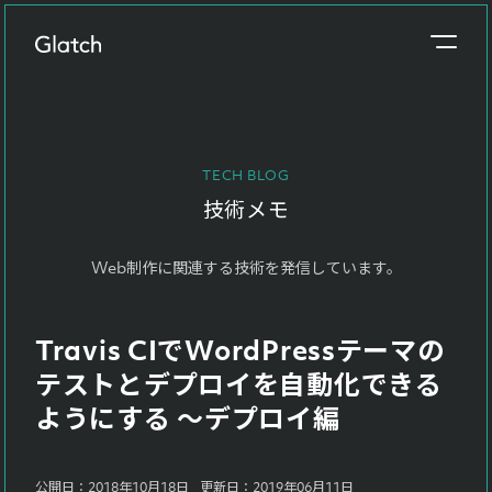
事業概要
About
TECH BLOG
制作実績
技術メモ
Works
Web制作に関連する技術を発信しています。
参考価格
Price
Travis CIでWordPressテーマの
制作の流れ
テストとデプロイを自動化できる
Flow
ようにする 〜デプロイ編
ブログ
Blog
公開日：2018年10月18日
更新日：2019年06月11日