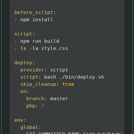
before_script
:
-
 npm install

script
:
-
-
 ls 
-
la style.css

deploy
:
provider
:
 script

script
:
 bash ./bin/deploy.sh

skip_cleanup
:
true
on
:
branch
:
 master

php
:
7
env
:
global
: