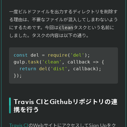
一度ビルドファイルを出力するディレクトリを削除す
る理由は、不要なファイルが混入してしまわないよう
にするためです。今回は
タスクという名前に
clean
しました。タスクの内容は以下の通り。
const
 del 
=
require
(
'del'
)
;
gulp
.
task
(
'clean'
,
callback
=>
{
return
del
(
'dist'
,
 callback
)
;
}
)
;
Travis CIとGithubリポジトリの連
携を行う
Travis CI
のWebサイトにアクセスしてSign Upをク