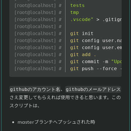
tests

tmp

.vscode"
>
 .gitignore
git
git
 config user.name
git
 config user.emai
git
add
.
git
 commit -m 
"Updat
git
 push --force --q
、
githubのアカウント名
githubのメールアドレス
さえ変更してもらえれば使用できると思います。この
スクリプトは、
masterブランチへプッシュされた時