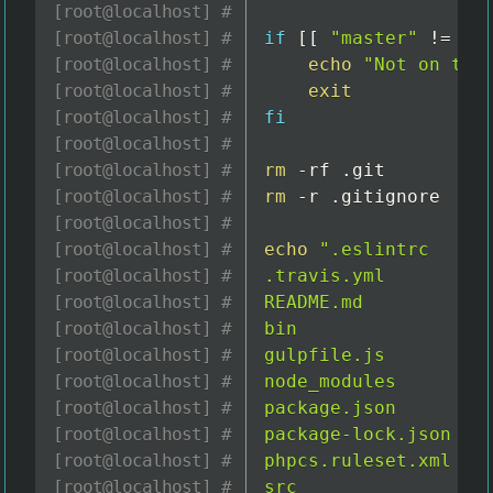
if
[
[
"master"
!=
"
$
echo
"Not on the
exit
fi
rm
rm
 -r .gitignore

echo
".eslintrc

.travis.yml

README.md

bin

gulpfile.js

node_modules

package.json

package-lock.json

phpcs.ruleset.xml

src
