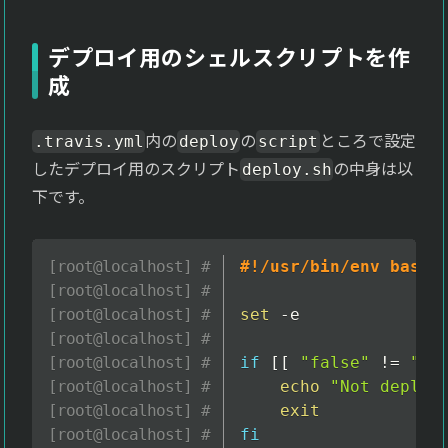
デプロイ用のシェルスクリプトを作
成
内の
の
ところで設定
.travis.yml
deploy
script
したデプロイ用のスクリプト
の中身は以
deploy.sh
下です。
#!/usr/bin/env bash
set
 -e

if
[
[
"false"
!=
"
$T
echo
"Not deploy
exit
fi