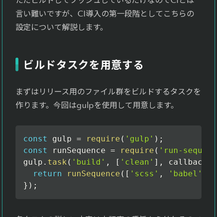
ただビルドしてプッシュしているだけなのでCIとは
言い難いですが、CI導入の第一段階としてこちらの
設定について解説します。
ビルドタスクを用意する
まずはリリース用のファイル群をビルドするタスクを
作ります。今回はgulpを使用して用意します。
const
 gulp 
=
require
(
'gulp'
)
;
const
 runSequence 
=
require
(
'run-sequenc
gulp
.
task
(
'build'
,
[
'clean'
]
,
callback
=
return
runSequence
(
[
'scss'
,
'babel'
,
'
}
)
;