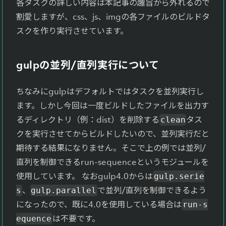
各タスクの詳しい内容は本記事の趣旨から外れるので
割愛しますが、css、js、imgの各ファイルのビルドタ
スクを作り実行させています。
gulpの並列/直列実行について
ちなみにgulpはデフォルトではタスクを並列実行し
ます。しかし今回は一度ビルドしたファイルを出力す
るディレクトリ（例：dist）を削除する
タス
clean
クを実行させてからビルドしたいので、並列実行だと
期待する結果になりません。そこで上の例では並列/
直列を制御できるrun-sequenceというモジュールを
使用しています。 なおgulp4.0からは
gulp.serie
、
で並列/直列を制御できるよう
s
gulp.parallel
になったので、既に4.0を使用している場合は
run-s
は不要です。
equence