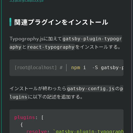
関連プラグインをインストール
Typography.jsに加えて
gatsby-plugin-typogr
と
をインストールする。
aphy
react-typography
npm
 i  -S gatsby-plu
インストールが終わったら
の
gatsby-config.js
p
に以下の記述を追加する。
lugins
plugins
:
[
{
resolve
:
`
gatsby-plugin-typography
`
,