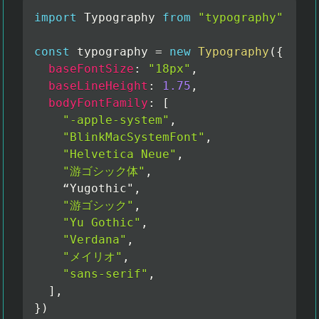
import
 Typography 
from
"typography"
const
 typography 
=
new
Typography
(
{
baseFontSize
:
"18px"
,
baseLineHeight
:
1.75
,
bodyFontFamily
:
[
"-apple-system"
,
"BlinkMacSystemFont"
,
"Helvetica Neue"
,
"游ゴシック体"
,
    “Yugothic"
,
"游ゴシック"
,
"Yu Gothic"
,
"Verdana"
,
"メイリオ"
,
"sans-serif"
,
]
,
}
)