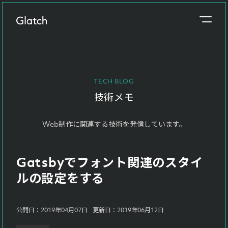
事業概要
About
TECH BLOG
制作実績
技術メモ
Works
Web制作に関連する技術を発信しています。
参考価格
Price
Gatsbyでフォント関連のスタイ
制作の流れ
ルの設定をする
Flow
ブログ
公開日：2019年04月07日
更新日：2019年06月12日
Blog