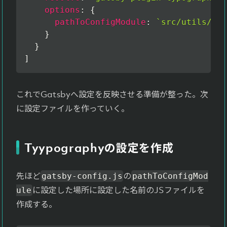
options
:
{
pathToConfigModule
:
`
src/utils/typ
}
}
]
これでGatsbyへ設定を反映させる準備が整った。次
に設定ファイルを作っていく。
Tyypographyの設定を作成
先ほど
の
gatsby-config.js
pathToConfigMod
に設定した場所に設定した名前のJSファイルを
ule
作成する。