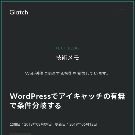
事業概要
About
TECH BLOG
制作実績
技術メモ
Works
Web制作に関連する技術を発信しています。
参考価格
Price
WordPressでアイキャッチの有無
制作の流れ
で条件分岐する
Flow
ブログ
公開日：2018年08月09日
更新日：2019年06月12日
Blog