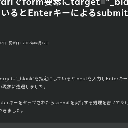
fariでform要素にtarget="_bl
いるとEnterキーによるsubmi
09日
更新日：2019年06月12日
でtarget="_blank"を指定にしているとinputを入力しEnte
い現象に遭遇しました。
tでEnterキーをタップされたらsubmitを実行する処理を書いて
できました。