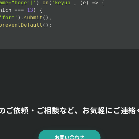
ame="hoge"]'
)
.
on
(
'keyup'
,
(
e
)
=>
{
hich 
===
13
)
{
'form'
)
.
submit
(
)
;
preventDefault
(
)
;
作のご依頼・ご相談など、お気軽にご連絡
お問い合わせ