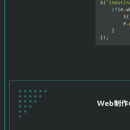
$
(
'input[n
if
(
e
.
w
$
(
        e
.
}
}
)
;
Web制