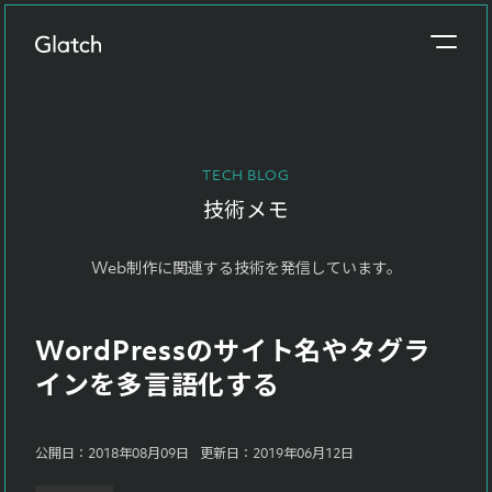
事業概要
About
TECH BLOG
制作実績
技術メモ
Works
Web制作に関連する技術を発信しています。
参考価格
Price
WordPressのサイト名やタグラ
制作の流れ
インを多言語化する
Flow
ブログ
公開日：2018年08月09日
更新日：2019年06月12日
Blog