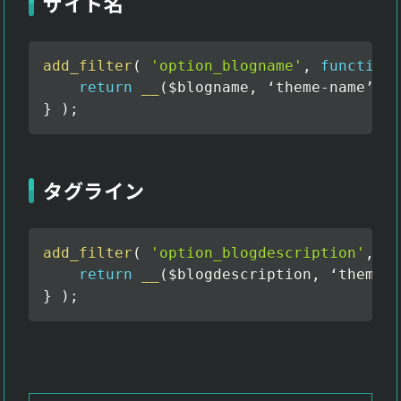
サイト名
add_filter
(
'option_blogname'
,
function
(
return
__
(
$blogname
,
 ‘theme
-
name’
)
;
}
)
;
タグライン
add_filter
(
'option_blogdescription'
,
fu
return
__
(
$blogdescription
,
 ‘theme
-
n
}
)
;