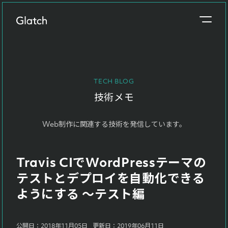
事業概要
About
TECH BLOG
制作実績
技術メモ
Works
Web制作に関連する技術を発信しています。
参考価格
Price
Travis CIでWordPressテーマの
制作の流れ
テストとデプロイを自動化できる
Flow
ようにする 〜テスト編
ブログ
Blog
公開日：2018年11月05日
更新日：2019年06月11日