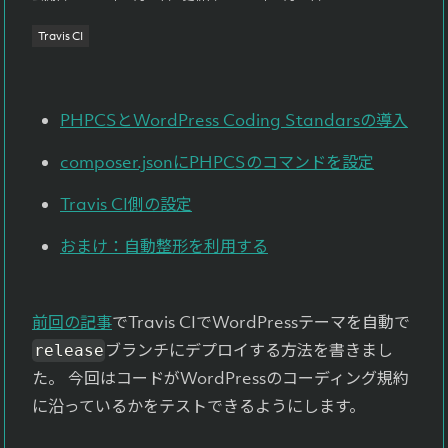
よくある質問
Travis CI
Faq
お問い合わせ
PHPCSとWordPress Coding Standarsの導入
Contact
composer.jsonにPHPCSのコマンドを設定
Travis CI側の設定
おまけ：自動整形を利用する
前回の記事
でTravis CIでWordPressテーマを自動で
ブランチにデプロイする方法を書きまし
release
た。 今回はコードがWordPressのコーディング規約
に沿っているかをテストできるようにします。