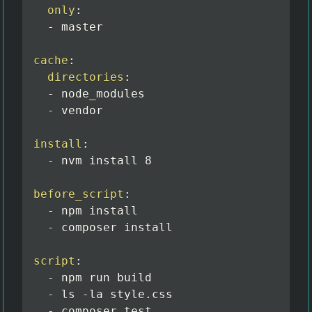
only
:
-
 master

cache
:
directories
:
-
 node_modules

-
 vendor

install
:
-
 nvm install 8

before_script
:
-
 npm install

-
 composer install

script
:
-
 npm run build

-
 ls 
-
la style.css

-
 composer test
