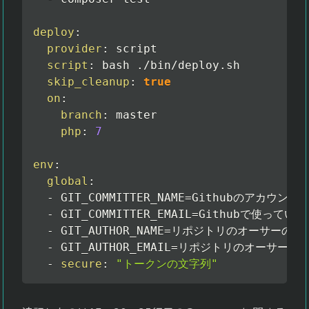
deploy
:
provider
:
 script

script
:
 bash ./bin/deploy.sh

skip_cleanup
:
true
on
:
branch
:
 master

php
:
7
env
:
global
:
-
 GIT_COMMITTER_NAME=Githubのアカウント名
-
 GIT_COMMITTER_EMAIL=Githubで使って
-
 GIT_AUTHOR_NAME=リポジトリのオーサーのア
-
 GIT_AUTHOR_EMAIL=リポジトリのオーサーの
-
secure
:
"トークンの文字列"