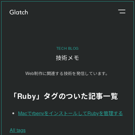
事業概要
About
TECH BLOG
制作実績
技術メモ
Works
Web制作に関連する技術を発信しています。
参考価格
Price
「Ruby」タグのついた記事一覧
制作の流れ
Flow
MacでrbenvをインストールしてRubyを管理する
ブログ
Blog
All tags