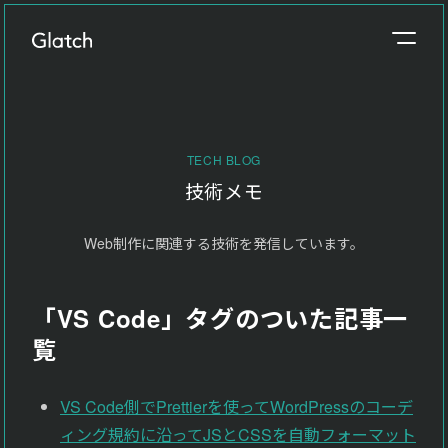
事業概要
About
TECH BLOG
制作実績
技術メモ
Works
Web制作に関連する技術を発信しています。
参考価格
Price
「VS Code」タグのついた記事一
制作の流れ
覧
Flow
ブログ
VS Code側でPrettierを使ってWordPressのコーデ
Blog
ィング規約に沿ってJSとCSSを自動フォーマット