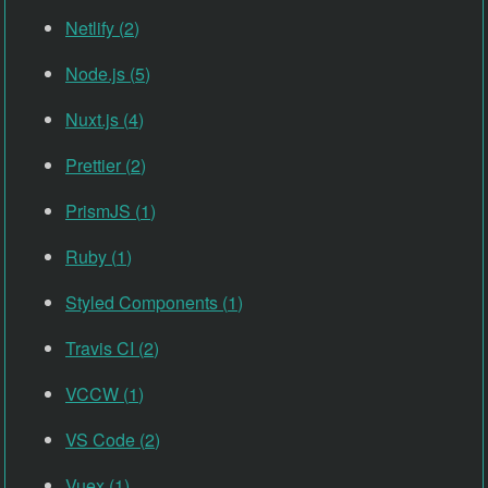
Netlify
(
2
)
Node.js
(
5
)
Nuxt.js
(
4
)
Prettier
(
2
)
PrismJS
(
1
)
Ruby
(
1
)
Styled Components
(
1
)
Travis CI
(
2
)
VCCW
(
1
)
VS Code
(
2
)
Vuex
(
1
)