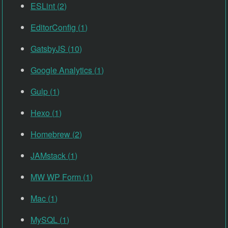
ESLint
(
2
)
よくある質問
EditorConfig
(
1
)
Faq
GatsbyJS
(
10
)
お問い合わせ
Contact
Google Analytics
(
1
)
Gulp
(
1
)
Hexo
(
1
)
Homebrew
(
2
)
JAMstack
(
1
)
MW WP Form
(
1
)
Mac
(
1
)
MySQL
(
1
)