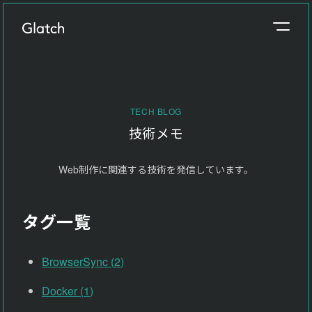
事業概要
About
TECH BLOG
制作実績
技術メモ
Works
Web制作に関連する技術を発信しています。
参考価格
Price
タグ一覧
制作の流れ
Flow
BrowserSync
(
2
)
ブログ
Docker
(
1
)
Blog